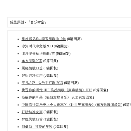
醉里原创
› 『音乐时空』
刚好遇见你--李玉刚歌曲10首
(0篇回复)
冰河时代中文版2CD
(0篇回复)
印度慢摇精华舞曲7首
(0篇回复)
东方民谣2CD
(0篇回复)
网络情歌11首
(0篇回复)
好听纯净女声
(0篇回复)
平凡之路--头号主打歌 2CD
(0篇回复)
挑逗你的听觉 HIFI伤感情歌《声声动情》DTS
(0篇回复)
唤醒你的耳朵《极致发烧音乐》 2CD
(0篇回复)
中国流行音乐史上令人难忘的《让世界充满爱》(东方歌舞团录音)
(0篇
好听纯净女声
(0篇回复)
醉红民歌12首
(1篇回复)
彭健新 - 可愛的笑容
(0篇回复)