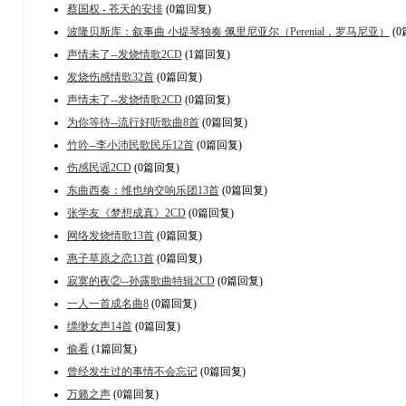
蔡国权 - 苍天的安排
(0篇回复)
波隆贝斯库：叙事曲 小提琴独奏 佩里尼亚尔（Perenial，罗马尼亚）
(0
声情未了--发烧情歌2CD
(1篇回复)
发烧伤感情歌32首
(0篇回复)
声情未了--发烧情歌2CD
(0篇回复)
为你等待--流行好听歌曲8首
(0篇回复)
竹吟--李小沛民歌民乐12首
(0篇回复)
伤感民谣2CD
(0篇回复)
东曲西奏：维也纳交响乐团13首
(0篇回复)
张学友《梦想成真》2CD
(0篇回复)
网络发烧情歌13首
(0篇回复)
惠子草原之恋13首
(0篇回复)
寂寞的夜②--孙露歌曲特辑2CD
(0篇回复)
一人一首成名曲8
(0篇回复)
缥缈女声14首
(0篇回复)
偷看
(1篇回复)
曾经发生过的事情不会忘记
(0篇回复)
万籁之声
(0篇回复)