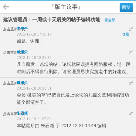
『版主议事』
回复
建议管理员：一周或十天后关闭帖子编辑功能
看全部
老牛牛
#
点击重新加载
1
2012-12-18 17:30:17
收藏
如题。谢谢。
戚涤尘
#
点击重新加载
2
2012-12-18 18:25:32
凡自愿发上论坛的帖，论坛就应该拥有网络版权，过一段
时间后不得自行删除。请管理员尽快实施老牛的好建议。
戚涤尘
#
点击重新加载
3
2012-12-18 18:28:51
会员“微笑的草”已把自已发上论坛的几篇文章利用编辑功
能全部清空了。
朱石领
#
点击重新加载
4
2012-12-19 11:27:21
本帖最后由 朱石领 于 2012-12-21 14:49 编辑