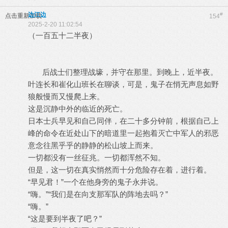
边江边
#
点击重新加载
154
2025-2-20 11:02:54
（一百五十二半夜）
后战士们整理战壕，并守在那里。到晚上，近半夜。
叶连长和崔化山班长在聊谈，可是，鬼子在悄无声息如野
狼般慢而又慢爬上来。
这是沉静中外的临近的死亡。
日本士兵早见和自己同伴，在二十多分钟前，根据自己上
峰的命令在近处山下的暗道里一起抱着灭亡中军人的邪恶
意念往黑乎乎的静静的松山坡上而来。
一切都没有一丝征兆。一切都浑然不知。
但是，这一切在真实悄然而十分危险存在着，进行着。
“早见君！”一个在他身旁的鬼子永井说。
“嗨。”“我们是在向支那军队的阵地去吗？”
“嗨。”
“这是要到半夜了吧？”