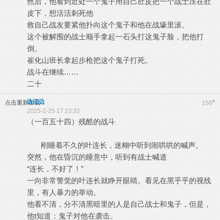
然后，他看到近处一个鬼子用自己肚皮把一个战士压在肚
皮下，想活活刺死他
救自己战友要紧他扑向这个鬼子和他在战壕里滚。
这个被解围的战士顺手拿起一石头打这鬼子脸，把他打
倒。
崔化山班长拿起步枪把这个鬼子打死。
战斗在继续……
二十
边江边
#
点击重新加载
156
2025-2-25 17:23:32
（一百五十四）残酷的战斗
刚睡着不久的叶连长，迷糊中听到闹哄哄的喊声。
突然，他在昏沉的睡意中，听到有战士喊道
“连长，不好了！”
一向非常警觉的叶连长就睁开眼睛。看见在黑乎乎的视线
里，有人暴力的举动。
他看不清，分不清黑暗里的人是自己战士和鬼子，但是，
他t知道：鬼子对他在袭击。