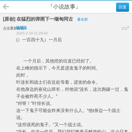
『小说故事』
回复
[原创] 在猛烈的弹雨下一缅甸同古
看全部
边江边
#
点击重新加载
151
2025-2-18 11:29:40
(）一百四十九）一月后
一个月后，其他挖的坑道已经好了。
在上峰的指示下，今天是进攻鬼子的时间。
此时，
叶连长和战士们在近处等着，进攻的命令。
在他身边的崔化山班长，对他说“连长，这次跑破一过，鬼
子会被炸死不少人。”
“对呀！”叶排长说。
这一下鬼子可能会炸来没有什么人。“他t身边一个战士
说。
“这些该死的鬼子。”又一个战士说。
“连长，向这一仗后，我们就打败鬼子解放松山，这小日本