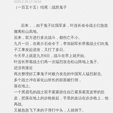
2025-2-25 17:24:54
（一百五十五）结尾：战胜鬼子
后来，，由于鬼子比我军多，叶连长命令战士们急急
撤离松山高地。
后来，双方进行多次战斗，都伤亡不小。
九月一日，在蒋介石命令下，李弥副军长带着战士们向鬼
子工事发起进攻，又打了多日。
今天早上就是九月6日，战斗在早上就开始。
叶连长带着战士们再一次猛烈攻击松山阵地上鬼子。
还没有接近
再次整理好工事鬼子对极力攻击的中国军人猛烈射击。
多个战士冲在崔化山班长的前面被打倒，
落在地上。
一个黑眉毛的战士双手紧紧捂住自己紧系着宽皮带的肚
皮，把落在地上的步枪捡起，手里的血沾在步步枪上，他
再战。
又被急急飞下来的子弹打中头，人就倒下。