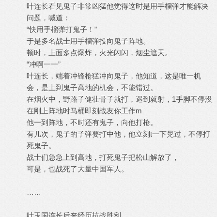
叶连长看见鬼子非常凶猛他觉得这时是用手榴弹才能解决
问题，喊道：
“快用手榴弹打鬼子！”
于是多名战士用手榴弹投向鬼子阵地。
顿时，上面多点爆炸，火光闪闪，烟尘遮天。
“冲啊一一”
叶连长，端着冲锋枪猛冲向鬼子，他知道，这是唯一机
会，是上到鬼子高地的机会，不能错过。
在烟火中，野路子健壮骨子就打，遇到就射，1手脚不停没
在刚上阵地时马桶即刻战友你工作m
他一到阵地，不时还有鬼子，向他打枪。
有几次，鬼子的子弹要打中他，他立刻t一下晃过，不停打
死鬼子。
战士们急急上到高地，打死鬼子把松山解放了，
可是，也战死了大量中国军人。
……
叶玉国连长后来经历抗战胜利。