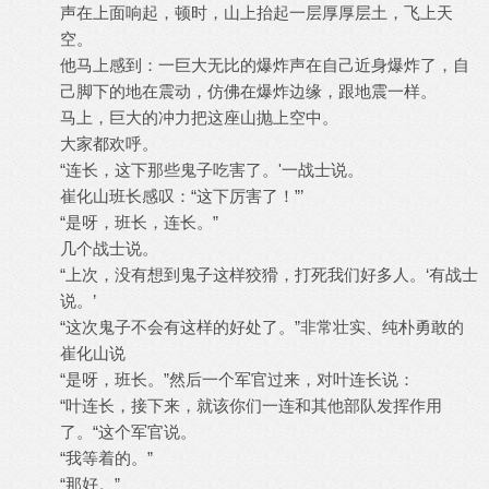
声在上面响起，顿时，山上抬起一层厚厚层土，飞上天
空。
他马上感到：一巨大无比的爆炸声在自己近身爆炸了，自
己脚下的地在震动，仿佛在爆炸边缘，跟地震一样。
马上，巨大的冲力把这座山抛上空中。
大家都欢呼。
“连长，这下那些鬼子吃害了。'一战士说。
崔化山班长感叹：“这下厉害了！”’
“是呀，班长，连长。”
几个战士说。
“上次，没有想到鬼子这样狡猾，打死我们好多人。‘有战士
说。’
“这次鬼子不会有这样的好处了。”非常壮实、纯朴勇敢的
崔化山说
“是呀，班长。”然后一个军官过来，对叶连长说：
“叶连长，接下来，就该你们一连和其他部队发挥作用
了。“这个军官说。
“我等着的。”
“那好。”