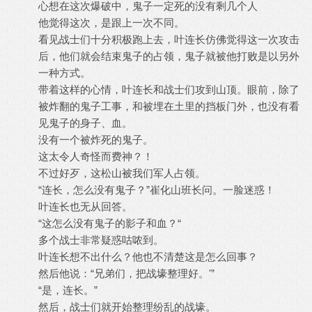
心想在这次爆破中，鬼子一定死的没有剩几个人
他觉得这次，是跟上一次不同。
看见战士们十分积极跑上去，叶连长仿佛觉得这一次攻击
后，他们就会结束鬼子的占领，鬼子就被他打败是以另外
一种方式。
带着这样的心情，叶连长和战士们攻到山顶。眼前，除了
被炸翻的鬼子工事，和被埋在土里的挡板门外，也没有看
见鬼子的身子、血。
没有一个被炸死的鬼子。
这太令人奇怪而费神？！
不过好歹，这松山被我们军人占领。
“连长，怎么没有鬼子？”崔化山班长问。一脸迷惑！
叶连长也无从回答。
“这怎么没有鬼子的影子和血？“
多个战士非常疑惑咕哝到。
叶连长想不出什么？他也不清楚这是怎么回事？
然后他说：“兄弟们，把战壕整理好。'”
“是，连长。”
然后，战士们就开始整理纷乱的战壕。