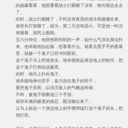
的战壕看看，他想看看战士们都睡了没有，救向那边走去
了。
此时，战士们都睡了，不时还有夜里的清冷风微微吹来。
崔班长打算睡了，因为，第二天还有战斗。可是他一时没
有睡着，就闭上眼睛。
五六分钟后，他突然听到哄的一声，如什么气浪在身边扑
来。他本能地抬起脸，想看看什么。就看见黑乎乎的夜幕
里，就被一个鬼子已经冲到眼前。
这个鬼子马上把他攻击。他本能抓起身边地上的枪托，把
这个鬼子打倒在战壕里。
此时，他马上扑向鬼子。
他本能地伸出双手，奋力掐住鬼子的脖子，
要把鬼子弄死，以消灭敌人的气概这样做。
不料，被鬼子咬断他三个手指。
崔班长痛的极度的难忍，眼泪都出来了。
让马上捡起一个身边地上的手榴弹猛打这个鬼子的头，把
他打死。