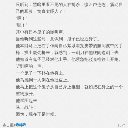
只听到：黑暗里看不见的人在搏杀，惨叫声连连，震动自
己的耳膜，简直太吓人了！
“啊！”
”嗯！”
其中有日本鬼子的惨叫声。
当他听到这些时，意识到，鬼子已经近身了。
他本能马上把右手伸向自己紧系着宽皮带的腰间皮带的手
枪，摸出驳壳枪来，就感到：一刺刀在他腰间边刺下去
他知道有鬼子已经对他出手。他紧急把驳壳枪往上开枪。
听到啊的一声。
一个鬼子一下扑在他身上。
他马感到一人倒在他肚皮上。
他马上把这个鬼子从自己身上推翻，就如把在身上的一个
重物搬开。
他试图起来
马上战斗！
因为，现在正是时候。
边江边
#
点击重新加载
157