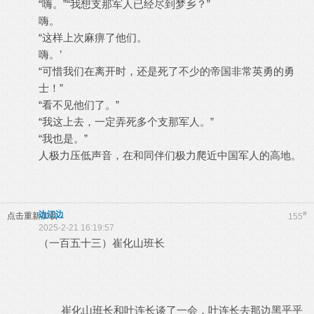
“嗨。”“我想支那军人已经尽到梦乡？”
嗨。
“这样上次麻痹了他们。
嗨。’
“可惜我们在离开时，还是死了不少的帝国非常英勇的勇
士！”
“看不见他们了。”
“我这上去，一定弄死多个支那军人。”
“我也是。”
人极力压低声音，在和同伴们极力爬近中国军人的高地。
边江边
#
点击重新加载
155
2025-2-21 16:19:57
（一百五十三）崔化山班长
崔化山班长和叶连长谈了一会，叶连长去那边黑乎乎