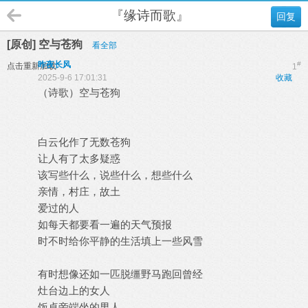
『缘诗而歌』
回复
[原创] 空与苍狗
看全部
昨夜长风
#
点击重新加载
1
2025-9-6 17:01:31
收藏
（诗歌）空与苍狗
白云化作了无数苍狗
让人有了太多疑惑
该写些什么，说些什么，想些什么
亲情，村庄，故土
爱过的人
如每天都要看一遍的天气预报
时不时给你平静的生活填上一些风雪
有时想像还如一匹脱缰野马跑回曾经
灶台边上的女人
饭桌旁端坐的男人