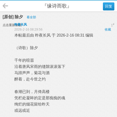
『缘诗而歌』
回复
[原创] 除夕
看全部
昨夜长风
#
点击重新加载
1
2026-2-16 08:29:56
收藏
本帖最后由 昨夜长风 于 2026-2-16 08:31 编辑
（诗歌）除夕
千年的喧嚣
沿着唐风宋雨的缝隙滚滚落下
马蹄声声，菊花与酒
醉着，赴今世之约
春潮已到，月倚高楼
凭栏处凝眸的定是那痴痴的魂
绚烂的烟花留给昨天
或远或近