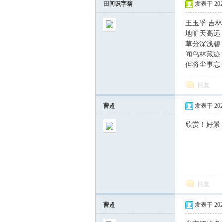
田间识字翁
发表于 2026-
王玉孚 吉林
地旷天高远
草分深浅碧
闻鸟林藏迹
但将尘事忘
回复
里
曹超
发表于 2026-
欣赏！好景
回复
挑
曹超
发表于 2026-