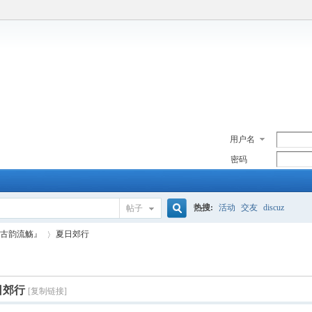
用户名
密码
热搜:
活动
交友
discuz
帖子
搜
古韵流觞』
夏日郊行
索
日郊行
[复制链接]
›