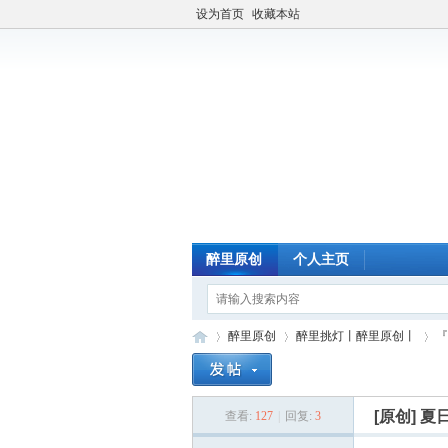
设为首页
收藏本站
醉里原创
个人主页
醉里原创
醉里挑灯丨醉里原创丨
『
[原创]
夏
查看:
127
|
回复:
3
醉
»
›
›