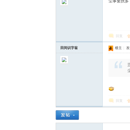
尘事繁扰多
回复
灯
田间识字翁
楼主
|
发表
曹
文
回复