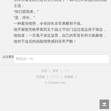
士说：
“你们跟我来。”
“是，排长。”
一种紧张情势，令张排长非常果断和干练。
他手握驳壳枪带着四五个战士守在门边过道边房子墙边，
他知道：一旦鬼子攻近这里，自己的军首长和大娘麻烦，
他对于这后的凶险情势感到非常严酷！
点击重新加载
首页
|
登录
|
注册
简易版
|
触屏版
|
电脑版
|
© Comsenz Inc.