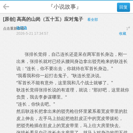
『小说故事』
回复
[原创] 高高的山岗（五十五）应对鬼子
看全部
边江边
#
点击重新加载
1
2026-5-21 17:34:57
收藏
张排长觉得，自己连长还是呆在两军首长身边，刚一
出来，张排长就对已经从腰间身边拿出驳壳枪来的耿连长
说：“连长，你不要出去，你就待在军首长身边。”
“我看我和你一起打击鬼子。”耿连长坚决说。
“军首长不能有意外，这里我和几个战士就够了。”
耿连长觉得张排长说的有道理，就说：“那好吧，这里就你
负责，我去李参谋哪里。“
”连长，你快去吧。”
然后耿连长把拿出来的驳壳枪往怀里紧系着宽皮带里的肚
皮上伸去，左手马上抬起把他肚皮正中的宽皮带拔松，
把驳壳枪插在肚皮上的宽皮带里，马上往大房里快去。
张排长看见自己连长去大房里了，就马上对身边的四五战