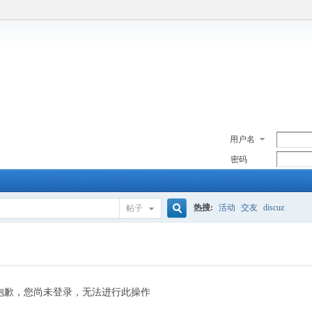
用户名
密码
热搜:
活动
交友
discuz
帖子
搜
索
抱歉，您尚未登录，无法进行此操作