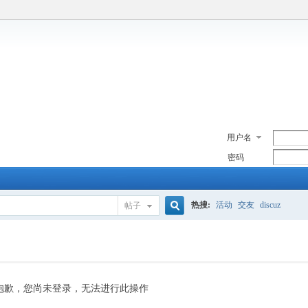
用户名
密码
热搜:
活动
交友
discuz
帖子
搜
索
抱歉，您尚未登录，无法进行此操作