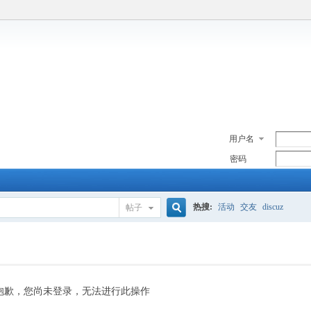
用户名
密码
热搜:
活动
交友
discuz
帖子
搜
索
抱歉，您尚未登录，无法进行此操作