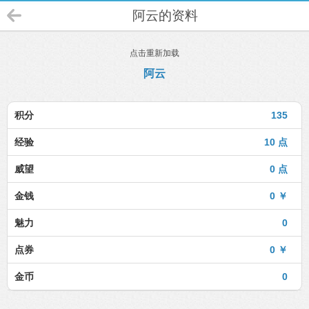
阿云的资料
点击重新加载
阿云
积分
135
经验
10 点
威望
0 点
金钱
0 ￥
魅力
0
点券
0 ￥
金币
0