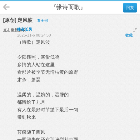
『缘诗而歌』
回复
[原创] 定风波
看全部
昨夜长风
#
点击重新加载
1
2025-11-6 08:24:50
收藏
（诗歌）定风波
夕阳残照，寒蛩低鸣
多情的人站在这里
看那片被季节无情枯黄的原野
肃杀，萧瑟
温柔的，温婉的，温馨的
都留给了九月
有人在最好时节拋下最后一句
带到秋来
苔痕随了西风
一同消失的还有那张梨花带雨