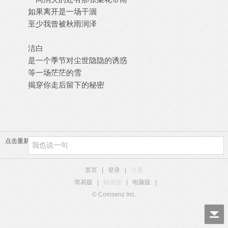
如果离开是一场干涸
至少我曾被秋雨润泽
洁白
是一个季节对尘世隐隐的诱惑
等一场茫茫的雪
揭穿你走后留下的秘密
点击重新加载
首页
|
登录
|
注册
简易版
|
触屏版
|
电脑版
|
© Comsenz Inc.