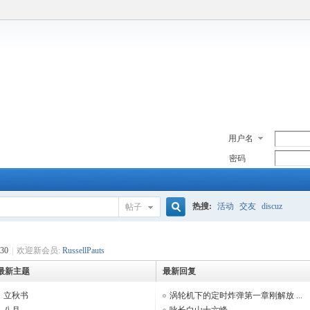
用户名
密码
热搜:
活动
交友
discuz
帖子
搜
30
|
欢迎新会员:
RussellPauts
最新主题
最新回复
索
立秋书
涡轮机下的定时炸弹第一章刚解放 ...