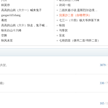
八月
咏长白山十六峰
杯莫停
诗词一组
高高的山岗（六十一）喊来鬼子
二战长篇小说 盖斯烈尔边境 ...
gaogao1d1shang
浣溪沙二首（自嘲/野兴）
蓦然
七三一（十四）杨大爷摔落下来
高高的山岗（六十）快走，鬼子喊 ...
咏拙
咏长白山十六峰
与客饮
空舞
呈友
秋风未至
七绝四首（偶书二首/书怀二首）
共贺。
3879
/
载）
330
/ 
165
/ 