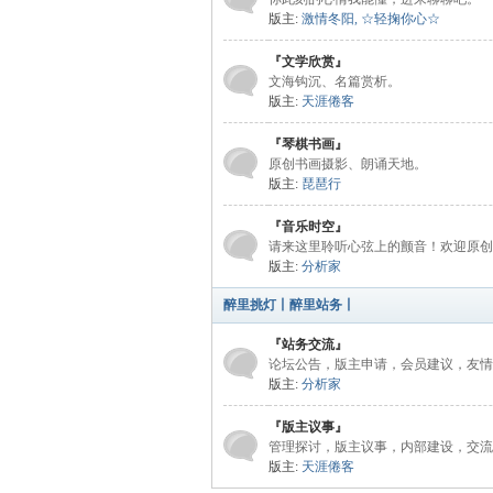
版主:
激情冬阳
,
☆轻掬你心☆
『文学欣赏』
文海钩沉、名篇赏析。
学
版主:
天涯倦客
『琴棋书画』
原创书画摄影、朗诵天地。
版主:
琵琶行
『音乐时空』
请来这里聆听心弦上的颤音！欢迎原创
版主:
分析家
醉里挑灯丨醉里站务丨
网
『站务交流』
论坛公告，版主申请，会员建议，友情
版主:
分析家
『版主议事』
管理探讨，版主议事，内部建设，交流
版主:
天涯倦客