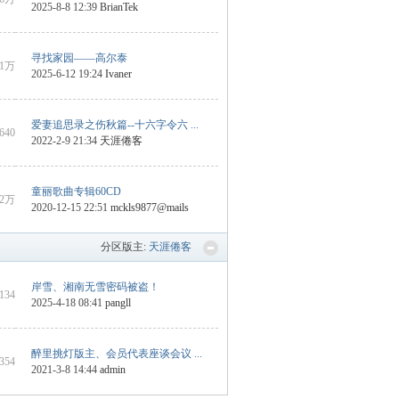
2025-8-8 12:39
BrianTek
寻找家园——高尔泰
1万
2025-6-12 19:24
Ivaner
爱妻追思录之伤秋篇--十六字令六 ...
4640
2022-2-9 21:34
天涯倦客
童丽歌曲专辑60CD
2万
2020-12-15 22:51
mckls9877@mails
分区版主:
天涯倦客
岸雪、湘南无雪密码被盗！
3134
2025-4-18 08:41
pangll
醉里挑灯版主、会员代表座谈会议 ...
 354
2021-3-8 14:44
admin