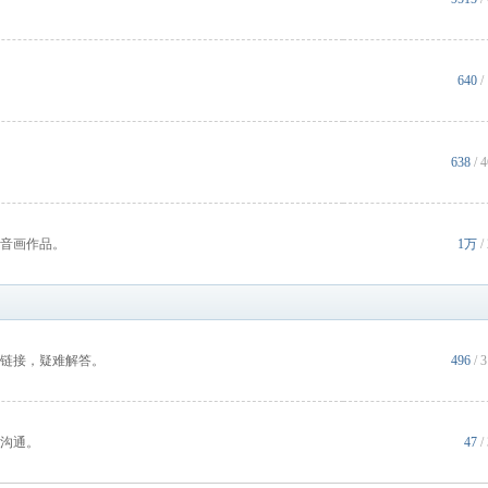
640
/
638
/ 
音画作品。
1万
/
链接，疑难解答。
496
/ 
沟通。
47
/