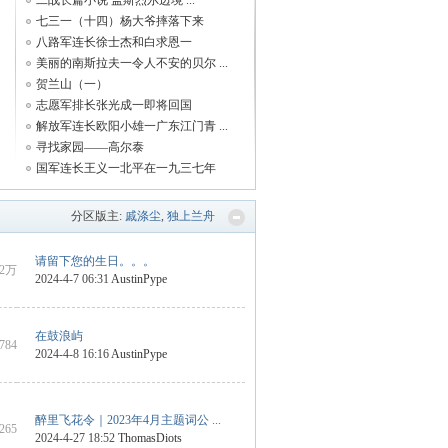
二战长篇小说 盖斯烈尔边境 ...
七三一（十四）杨大爷摔落下来
八路军连长徐士杰和白求恩一
美丽的南斯拉夫一令人不安的贝尔 ...
贺兰山（一）
志愿军排长张光成一即将回国
解放军连长欧阳小雄一广东江门青 ...
寻找家园——高尔泰
国军连长王义一北平在一九三七年
分区版主:
戚涤尘
,
独上兰舟
请留下您的生日。。。
2万
2024-4-7 06:31
AustinPype
在鼓浪屿
7784
2024-4-8 16:16
AustinPype
醉里飞花令｜2023年4月主题词公 ...
1265
2024-4-27 18:52
ThomasDiots