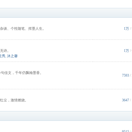
杂谈、个性随笔、挥墨人生。
1万
/
无诗。
1万
/
竞秀
,
沐之馨
珍句佳文，千年仍飘翰墨香。
7593
/
红尘，激情燃烧。
3647
/
9515
/