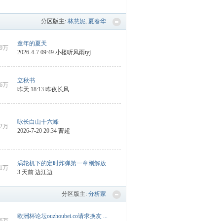
分区版主:
林慧妮
,
夏春华
童年的夏天
9万
2026-4-7 09:49
小楼听风雨tyj
立秋书
6万
昨天 18:13
昨夜长风
咏长白山十六峰
2万
2026-7-20 20:34
曹超
涡轮机下的定时炸弹第一章刚解放 ...
1万
3 天前
边江边
分区版主:
分析家
欧洲杯论坛ouzhoubei.co请求换友 ...
6万