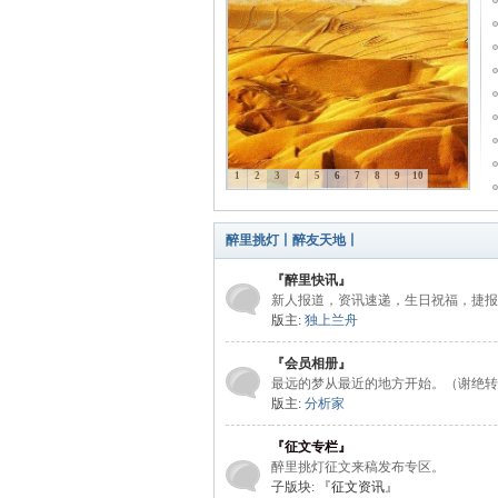
1
2
3
4
5
6
7
8
9
10
里
醉里挑灯丨醉友天地丨
『醉里快讯』
新人报道，资讯速递，生日祝福，捷报
版主:
独上兰舟
『会员相册』
最远的梦从最近的地方开始。（谢绝转
版主:
分析家
挑
『征文专栏』
醉里挑灯征文来稿发布专区。
子版块:
『征文资讯』