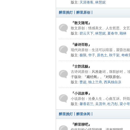
版主:
天涯倦客
,
林慧妮
醉里挑灯丨醉里原创丨
『散文随笔』
散文原创：情感美文、人生哲思、文艺
版主:
碧云天下
,
林慧妮
,
夏春华
,
顾林
灯
『缘诗而歌』
现代诗原创：生活可以喧嚣，晨昏岂能
版主:
极限
,
华子
,
原色土
,
秋千架
,
奇峰
『古韵流觞』
古诗词原创：风雅趣词，珠联妙对， 
子版块:
『藏经阁』
,
『对联原创』
版主:
曹超
,
独上兰舟
,
西风独自凉
『小说故事』
文
小说原创：沧桑人生，心曲互诉。阡陌
版主:
馨香若兰
,
吴茂华
,
杜乃彤
,
梁小哥
醉里挑灯丨醉里休闲丨
『醉里聊吧』
你此刻的心情我能懂，进来聊聊吧。