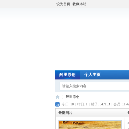
设为首页
收藏本站
醉里原创
个人主页
醉里原创
今日:
10
|
昨日:
1
|
帖子:
347133
|
会员:
1176
最新图片
醉
»