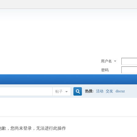
用户名
密码
热搜:
活动
交友
discuz
帖子
搜
索
抱歉，您尚未登录，无法进行此操作