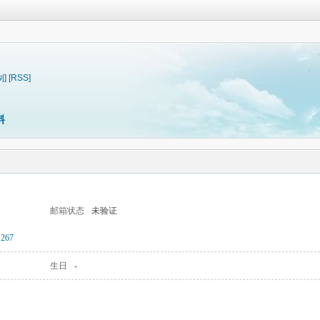
制]
[RSS]
料
邮箱状态
未验证
267
生日
-