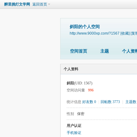
醉里挑灯文学网
返回首页
斜阳的个人空间
http://www.9000xp.com/?1567
[收藏]
[复
空间首页
主题
个人资
个人资料
斜阳
(UID: 1567)
空间访问量
996
统计信息
好友数 0
|
回帖数 3773
|
主题数 
性别
保密
用户认证
手机验证