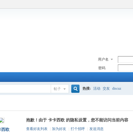
用户名
密码
热搜:
活动
交友
discuz
帖子
搜
抱歉！由于 卡卡西欧 的隐私设置，您不能访问当前内容
索
查看好友列表
|
加为好友
|
打个招呼
|
发送消息
卡西欧