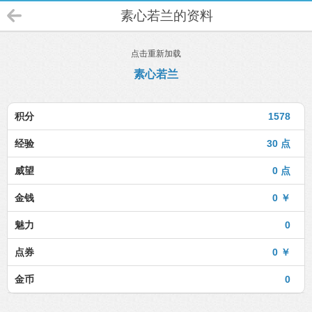
素心若兰的资料
点击重新加载
素心若兰
积分
1578
经验
30 点
威望
0 点
金钱
0 ￥
魅力
0
点券
0 ￥
金币
0