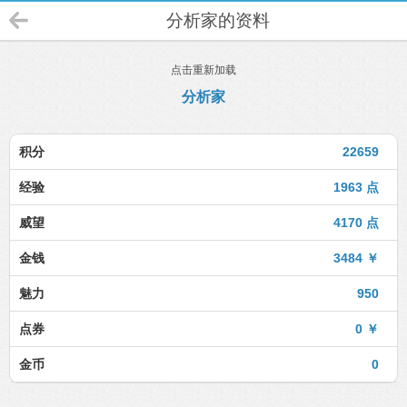
分析家的资料
点击重新加载
分析家
积分
22659
经验
1963 点
威望
4170 点
金钱
3484 ￥
魅力
950
点券
0 ￥
金币
0