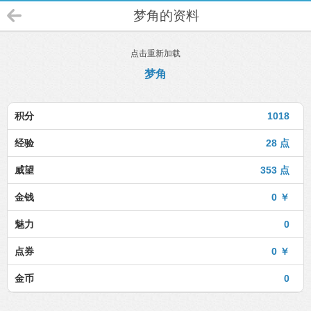
梦角的资料
点击重新加载
梦角
积分
1018
经验
28 点
威望
353 点
金钱
0 ￥
魅力
0
点券
0 ￥
金币
0